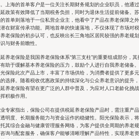
单。上海的首单客户是一位关注长期财务规划的企业职员，他通
税延政策有效降低了当期税务负担，同时为退休生活提前储备。
州的首单则落地于一位私营企业主，他看中了产品在养老保障之
的潜在财富传承功能。两地首单的快速落地，不仅体现了市场对
延养老保险的初步认可，也反映出长三角地区居民较强的养老规
意识与财务前瞻性。
税延养老保险是我国养老保险体系“第三支柱”的重要组成部分，其
广有助于缓解基本养老保险的压力，鼓励个人进行自我养老储备
阳光保险此次产品上市，丰富了市场供给，为消费者提供了更多
化的选择。随着税收优惠政策的持续深化与公众养老意识的提升
税延养老保险有望在更广泛的人群中普及，为应对人口老龄化挑
发挥积极作用。
行业专家指出，保险公司在提供税延养老保险产品时，需注重产
的透明度、长期服务能力与资金运作的稳健性。阳光保险表示，
依托其综合金融与健康管理服务网络，为客户提供全周期的养老
划咨询与配套服务，确保客户能够清晰理解产品特性，实现养老