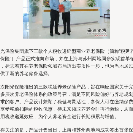
阳光保险集团旗下三款个人税收递延型商业养老保险（简称“税延
老保险”）产品正式推向市场，并在上海与苏州两地同步实现首单
售，标志着其在养老保险领域布局迈出实质性一步，也为当地居
提供了新的养老储备选择。
此次阳光保险推出的三款税延养老保险产品，旨在响应国家关于
善多层次养老保险体系的政策号召，满足不同风险偏好与养老规
需求的客户。产品设计兼顾了稳健与灵活性，参保人可在缴纳保
时享受税前扣除的税收优惠，待未来领取养老金时再行缴税，从
利用税收递延效应，为个人养老资金进行长期积累与增值。
值得关注的是，产品开售当日，上海和苏州两地均成功签出首张