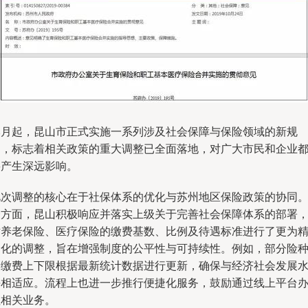
本月起，昆山市正式实施一系列涉及社会保障与保险领域的新规
定，标志着相关政策的重大调整已全面落地，对广大市民和企业
将产生深远影响。
此次调整的核心在于社保体系的优化与苏州地区保险政策的协同
一方面，昆山积极响应并落实上级关于完善社会保障体系的部署
对养老保险、医疗保险的缴费基数、比例及待遇标准进行了更为
细化的调整，旨在增强制度的公平性与可持续性。例如，部分险
的缴费上下限根据最新统计数据进行更新，确保与经济社会发展
平相适应。流程上也进一步推行便捷化服务，鼓励通过线上平台
理相关业务。