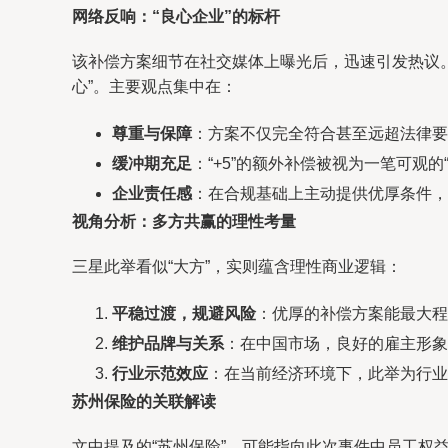
网络反响：“良心企业”的标杆
该补偿方案细节在社交媒体上曝光后，迅速引发热议。
心”。主要观点集中在：
尊重与保障
：方案不仅完全符合甚至远超法律要
缓冲期充足
：“+5”的额外补偿被视为一笔可观
企业责任感
：在合规基础上主动提供优厚条件，
视角分析：多方共赢的理性考量
三星此举看似“大方”，实则蕴含理性商业逻辑：
平稳过渡，规避风险
：优厚的补偿方案能最大程
维护品牌与关系
：在中国市场，良好的雇主形象
行业示范效应
：在当前经济环境下，此举为行
苏州保险的关联解读
文中提及的“苏州保险”，可能指向此次事件中员工权